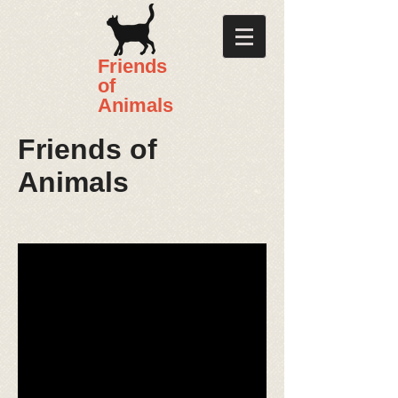
​​Friends
of
Animals
Friends of
Animals