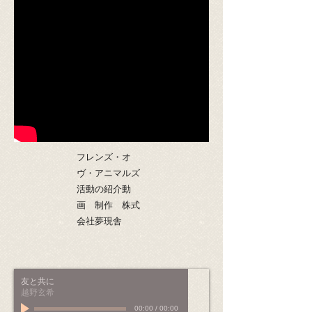
フレンズ・オ
ヴ・アニマルズ
活動の紹介動
画 制作 株式
会社夢現舎
友と共に
越野玄希
00:00
/
00:00