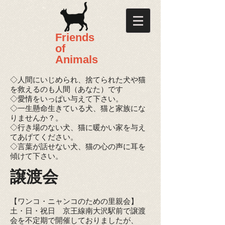
​​Friends
of
Animals
◇人間にいじめられ、捨てられた犬や猫
を救えるのも人間（あなた）です
◇愛情をいっぱい与えて下さい。
◇一生懸命生きている犬、猫と家族にな
りませんか？。
◇行き場のない犬、猫に暖かい家を与え
てあげてください。
◇言葉が話せない犬、猫の心の声に耳を
傾けて下さい。
譲渡会
【ワンコ・ニャンコのための里親会】
土・日・祝日 京王線南大沢駅前で譲渡
会を不定期で
開催しておりましたが、