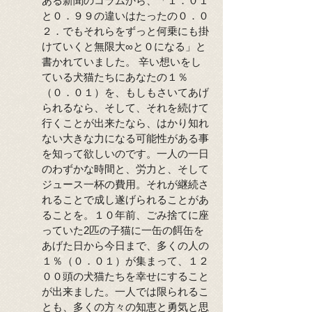
ある新聞のコラムから、「１．０１
と０．９９の違いはたったの０．０
２．でもそれらをずっと何乗にも掛
けていくと無限大∞と０になる」と
書かれていました。 辛い想いをし
ている犬猫たちにあなたの１％
（０．０１）を、もしもさいてあげ
られるなら、そして、それを続けて
行くことが出来たなら、はかり知れ
ない大きな力になる可能性がある事
を知って欲しいのです。一人の一日
のわずかな時間と、労力と、そして
ジュース一杯の費用。それが継続さ
れることで成し遂げられることがあ
ることを。１０年前、ごみ捨てに座
っていた2匹の子猫に一缶の餌缶を
あげた日から今日まで、多くの人の
１％（０．０１）が集まって、１２
００頭の犬猫たちを幸せにすること
が出来ました。一人では限られるこ
とも、多くの方々の知恵と勇気と思