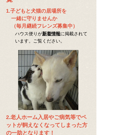
1.子どもと犬猫の居場所を
一緒に守りませんか
​ （毎月継続フレンズ募集中）
ハウス便りが
新着情報
に掲載されて
います。ご覧ください。
2.老人ホーム入居やご病気等でペ
ットが飼えなくなってしまった方
の一助となります！