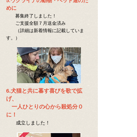
5.ウクライナの動物・ペット達のた
めに
募集終了しました！
ご支援全額７月送金済み
（詳細は新着情報に記載していま
す。）
6.犬猫と共に暮す喜びを歌で拡
げ、
一人ひとりの心から殺処分０
に！
成立しました！